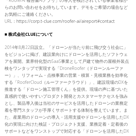
「RooferAI 報告書AIアプリ」の導入を検討されている事業者様か
らのお問い合わせをお待ちしています。デモをご希望の場合など
お気軽にご連絡ください。
URL：
https://corp.t-clue.com/roofer-ai/aireport#contact
■ 株式会社CLUEについて
2014年8月22日設立。「ドローンが当たり前に飛び交う社会に」
をビジョンに掲げ、建設業向けにドローンを活用したソフトウェ
アを展開。業界特化型のSaaS事業として戸建て物件の屋根外装点
検をワンタップで実現する「DroneRoofer（ドローンルーファ
ー）」、リフォーム・点検事業の営業・積算・見積業務を効率化
する「RooferCloud（ルーファークラウド）」、建設現場のDXを
推進する「ドローン施工管理くん」を提供。現場の声に基づいた
直感的で使いやすいプロダクト開発とカスタマーサクセスを強み
とし、製品導入後は当社のサービスを活用したドローンの業務定
着を専門スタッフが手厚くサポートする体制を整えています。ま
た、産業用のドローンの導入・活用支援やドローンを活用したDX
化の実現に向けた検証・プロジェクト支援、業務定着・定着後の
サポートなどをワンストップで対応する「ドローンを活用したDX