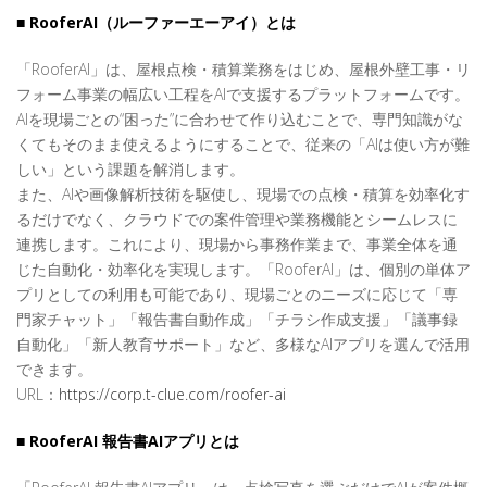
■ RooferAI（ルーファーエーアイ）とは
「RooferAI」は、屋根点検・積算業務をはじめ、屋根外壁工事・リ
フォーム事業の幅広い工程をAIで支援するプラットフォームです。
AIを現場ごとの“困った”に合わせて作り込むことで、専門知識がな
くてもそのまま使えるようにすることで、従来の「AIは使い方が難
しい」という課題を解消します。
また、AIや画像解析技術を駆使し、現場での点検・積算を効率化す
るだけでなく、クラウドでの案件管理や業務機能とシームレスに
連携します。これにより、現場から事務作業まで、事業全体を通
じた自動化・効率化を実現します。「RooferAI」は、個別の単体ア
プリとしての利用も可能であり、現場ごとのニーズに応じて「専
門家チャット」「報告書自動作成」「チラシ作成支援」「議事録
自動化」「新人教育サポート」など、多様なAIアプリを選んで活用
できます。
URL：
https://corp.t-clue.com/roofer-ai
■ RooferAI 報告書AIアプリとは