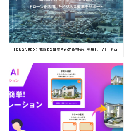
【DRONEDX】建設DX研究所の定例部会に登壇し、AI・ドローンを活用した建設現場のDX化の取り組み事例についてご紹介しました