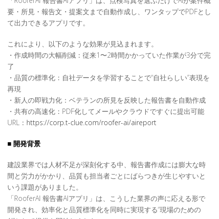
「RooferAI 報告書AIアプリ」は、点検写真を選ぶだけでAIが案件概
要・所見・報告文・提案文まで自動作成し、ワンタップでPDFとし
て出力できるアプリです。
これにより、以下のような効果が見込まれます。
・作成時間の大幅削減：従来1〜2時間かかっていた作業が3分で完
了
・品質の標準化：自社データを学習することで“自社らしい”表現を
再現
・新人の即戦力化：ベテランの所見を反映した報告書を自動作成
・共有の高速化：PDF化してメールやクラウドですぐに提出可能
URL：
https://corp.t-clue.com/roofer-ai/aireport
■ 開発背景
建設業界では人材不足が深刻化する中、報告書作成には膨大な時
間と労力がかかり、品質も担当者ごとにばらつきが生じやすいと
いう課題がありました。
「RooferAI 報告書AIアプリ」は、こうした業界の声に応える形で
開発され、効率化と品質標準化を同時に実現する“現場のための