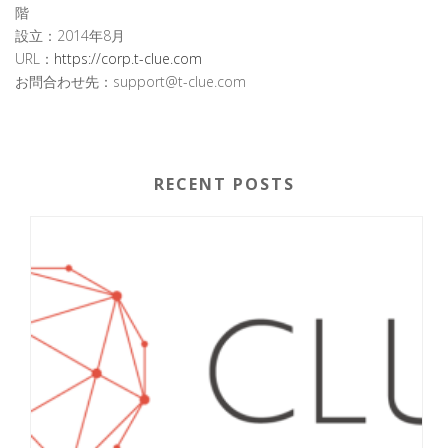
階
設立：2014年8月
URL：
https://corp.t-clue.com
お問合わせ先：support@t-clue.com
RECENT POSTS