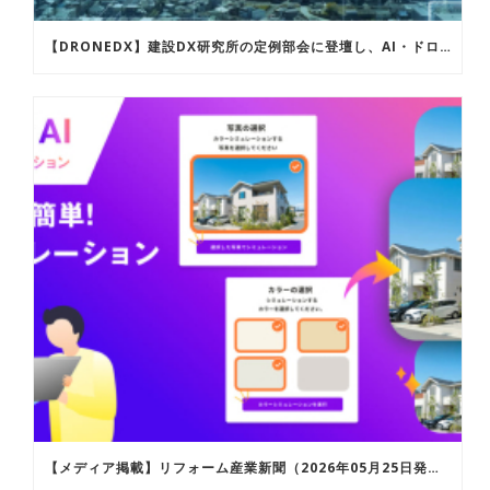
【DRONEDX】建設DX研究所の定例部会に登壇し、AI・ドローンを活用した建設現場のDX化の取り組み事例についてご紹介しました
【メディア掲載】リフォーム産業新聞（2026年05月25日発行）およびリフォーム産業新聞ウェブサイトにて「ROOFERAI カラーシミュレーション」が紹介されました