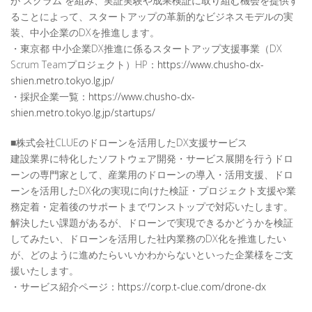
が“スクラム”を組み、実証実験や成果検証に取り組む機会を提供す
ることによって、スタートアップの革新的なビジネスモデルの実
装、中小企業のDXを推進します。
・東京都 中小企業DX推進に係るスタートアップ支援事業（DX
Scrum Teamプロジェクト）HP：
https://www.chusho-dx-
shien.metro.tokyo.lg.jp/
・採択企業一覧：
https://www.chusho-dx-
shien.metro.tokyo.lg.jp/startups/
■株式会社CLUEのドローンを活用したDX支援サービス
建設業界に特化したソフトウェア開発・サービス展開を行うドロ
ーンの専門家として、産業用のドローンの導入・活用支援、ドロ
ーンを活用したDX化の実現に向けた検証・プロジェクト支援や業
務定着・定着後のサポートまでワンストップで対応いたします。
解決したい課題があるが、ドローンで実現できるかどうかを検証
してみたい、ドローンを活用した社内業務のDX化を推進したい
が、どのように進めたらいいかわからないといった企業様をご支
援いたします。
・サービス紹介ページ：
https://corp.t-clue.com/drone-dx