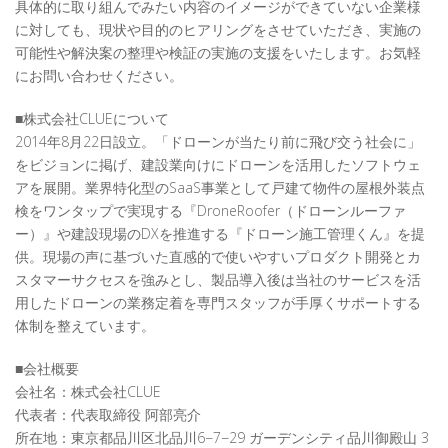
具体的に取り組んでみたい内容のイメージができていない企業様
に対しても、現状や目的のヒアリングをさせていただき、実施の
可能性や解決案の整理や検証の実施の支援をいたします。お気軽
にお問い合わせください。
■株式会社CLUEについて
2014年8月22日設立。「ドローンが当たり前に飛び交う社会に」
をビジョンに掲げ、建設業向けにドローンを活用したソフトウェ
アを展開。業界特化型のSaaS事業として戸建て物件の屋根外装点
検をワンタップで実現する『DroneRoofer（ドローンルーファ
ー）』や建設現場のDXを推進する『ドローン施工管理くん』を提
供。現場の声に基づいた直感的で使いやすいプロダクト開発とカ
スタマーサクセスを強みとし、製品導入後は当社のサービスを活
用したドローンの業務定着を専門スタッフが手厚くサポートする
体制を整えています。
■会社概要
会社名：株式会社CLUE
代表者：代表取締役 阿部亮介
所在地：東京都品川区北品川6−7−29 ガーデンシティ品川御殿山 3