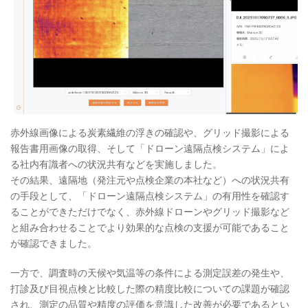
赤外線画像による炭素繊維の浮きの確認や、グリッド撮影による
報告書用画像の取得、そして「ドローン遠隔点検システム」によ
る社内有識者への状況共有などを実施しました。
その結果、遠隔地（発注元や点検企業の本社など）への状況共有
の手段として、「ドローン遠隔点検システム」の有用性を確認す
ることができただけでなく、赤外線ドローンやグリッド撮影など
と組み合わせることでより効果的な点検の支援が可能であること
が確認できました。
一方で、調査時の天候や気温等の条件による測定誤差の発生や、
打診及び目視点検と比較した際の精度比較についての課題が確認
され、測定の品質や精度の評価を意識した改善が必要であるとい