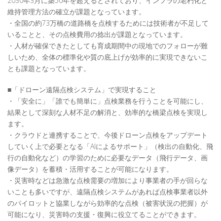
2030年3月に築50年を超えるとされており、インフラの老朽化と
維持管理方法の確立が課題となっています。
・全国の約73万橋の道路橋を点検するためには技術者が不足して
いることと、その点検費用の捻出が課題となっています。
・人材が確保できたとしても育成期間中の現地でのフォローが難
しいため、全体の標準化や質の底上げが効率的に実現できないこ
とも課題となっています。
■「ドローン遠隔点検システム」で実現すること
・「安全に」「誰でも簡単に」点検業務を行うことを可能にし、
結果として深刻な人材不足の解消と、効率的な橋梁点検を実現し
ます。
・クラウドと連携することで、今後ドローン点検をアップデート
していく上で必要となる「AIによるサポート」（検出の自動化、飛
行の自動化など）の学習のために必要なデータ（飛行データ、画
像データ）を蓄積・活用することが可能になります。
・災害時などは急激な点検需要の増加により事業者の手が回らな
いことも多いですが、遠隔点検システムがあれば点検事業者以外
のパイロットと協業しながら効率的な点検（被害状況の把握）が
可能になり、災害時の支援・復興に役立てることができます。