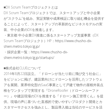
■DX Scrum Teamプロジェクトとは
DX Scrum Teamプロジェクトでは、スタートアップと中小企業
が“スクラム”を組み、実証実験や成果検証に取り組む機会を提供す
ることによって、スタートアップの革新的なビジネスモデルの実
装、中小企業のDXを推進します。
・東京都 中小企業DX推進に係るスタートアップ支援事業（DX
Scrum Teamプロジェクト）HP：
https://www.chusho-dx-
shien.metro.tokyo.lg.jp/
・採択企業一覧：
https://www.chusho-dx-
shien.metro.tokyo.lg.jp/startups/
■株式会社CLUEについて
2014年8月22日設立。「ドローンが当たり前に飛び交う社会に」
をビジョンに掲げ、建設業向けにドローンを活用したソフトウェ
アを展開。業界特化型のSaaS事業として戸建て物件の屋根外装点
検をワンタップで実現する『DroneRoofer（ドローンルーファ
ー）』や建設現場のDXを推進する『ドローン施工管理くん』を提
供。現場の声に基づいた直感的で使いやすいプロダクト開発とカ
スタマーサクセスを強みとし、製品導入後は当社のサービスを活