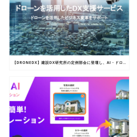
【DRONEDX】建設DX研究所の定例部会に登壇し、AI・ドローンを活用した建設現場のDX化の取り組み事例についてご紹介しました